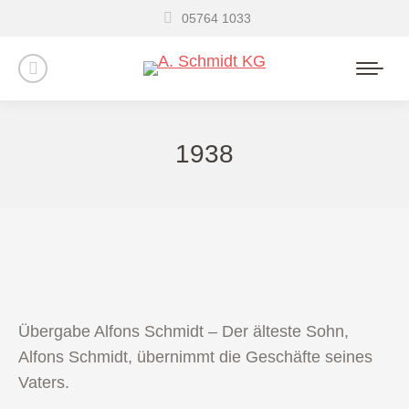
05764 1033
Instagram
page
opens
1938
in
new
window
Übergabe Alfons Schmidt – Der älteste Sohn,
Alfons Schmidt, übernimmt die Geschäfte seines
Vaters.